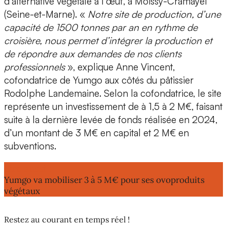
d’alternative végétale à l’œuf
, à Moissy-Cramayel
(Seine-et-Marne). «
Notre site de production, d’une
capacité de
1500 tonnes par an
en rythme de
croisière, nous permet d’intégrer la production et
de répondre aux demandes de nos clients
professionnels
», explique
Anne Vincent
,
cofondatrice de Yumgo aux côtés du pâtissier
Rodolphe Landemaine
. Selon la cofondatrice, le site
représente
un investissement de à 1,5 à 2 M€
, faisant
suite à la dernière levée de fonds réalisée en 2024,
d’un montant de 3 M€ en capital et 2 M€ en
subventions.
Lire aussi :
Yumgo va mobiliser 3 à 5 M€ pour ses ovoproduits
végétaux
Restez au courant en temps réel !