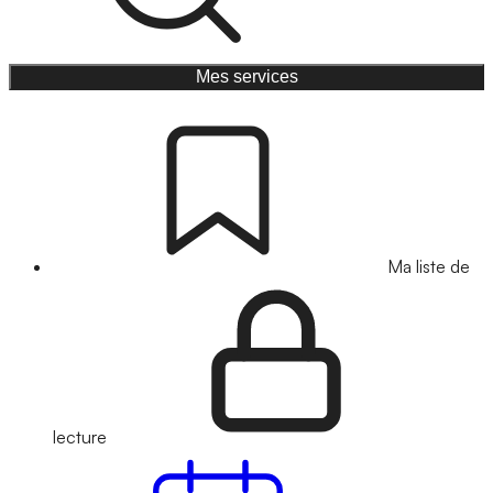
Mes services
Ma liste de
lecture