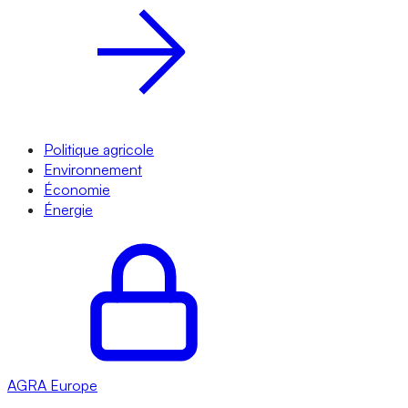
Politique agricole
Environnement
Économie
Énergie
AGRA
Europe