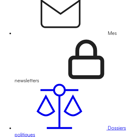
Mes
newsletters
Dossiers
politiques