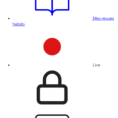
Mes revues
hebdo
Live