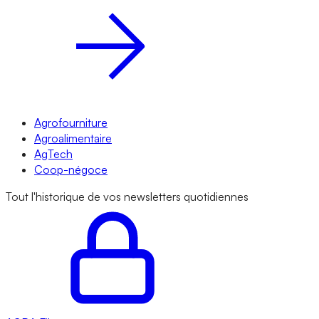
Agrofourniture
Agroalimentaire
AgTech
Coop-négoce
Tout l'historique de vos newsletters quotidiennes