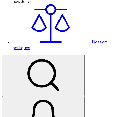
newsletters
Dossiers
politiques