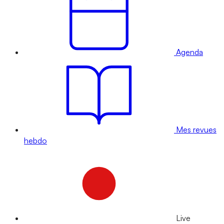
Agenda
Mes revues
hebdo
Live