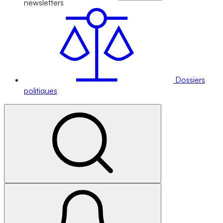
newsletters
Dossiers
politiques