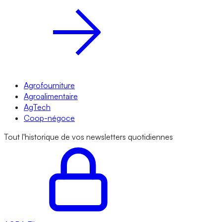
Agrofourniture
Agroalimentaire
AgTech
Coop-négoce
Tout l'historique de vos newsletters quotidiennes