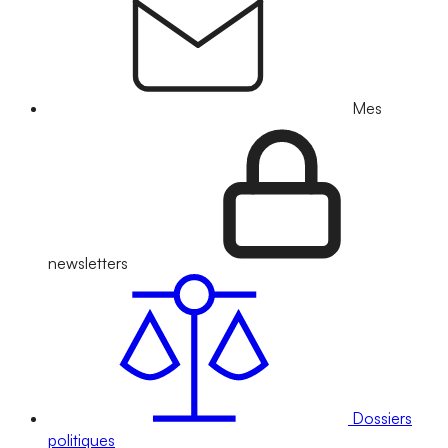
Mes
newsletters
Dossiers
politiques