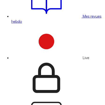
Mes revues
hebdo
Live