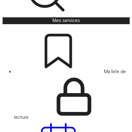
Mes services
Ma liste de
lecture