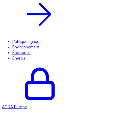
Politique agricole
Environnement
Économie
Énergie
AGRA
Europe