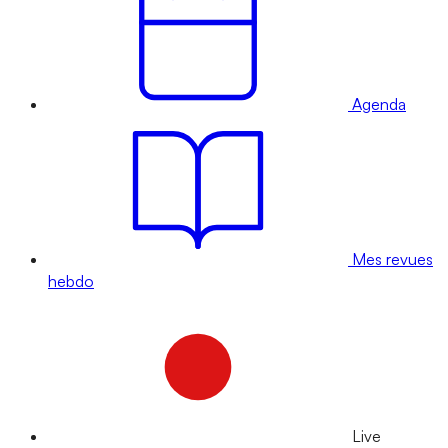
Agenda
Mes revues
hebdo
Live