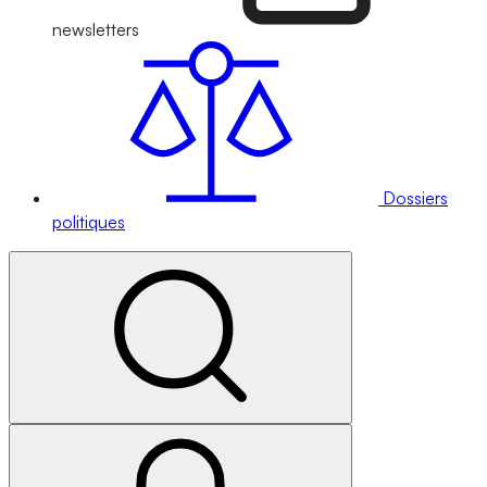
newsletters
Dossiers
politiques