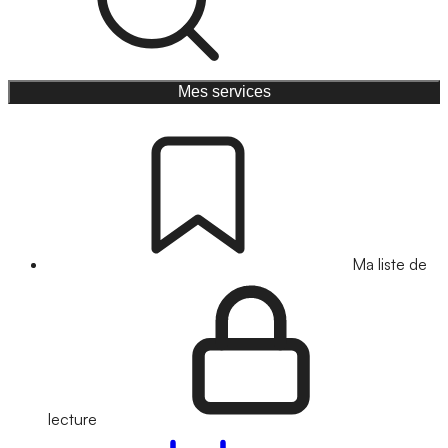
Mes services
Ma liste de
lecture