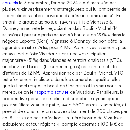
annuels
le 3 décembre, l’année 2024 a été marquée par
plusieurs «investissements stratégiques» qui lui ont permis de
«consolider sa filière bovine», d’après un communiqué. En
amont, le groupe gersois, à travers sa filiale Vignasse &
Donney, a racheté le négociant landais Boulin-Michel (14
salariés) et pris une participation «à hauteur de 20%» dans le
négoce Laporte (Gers). Vignasse & Donney, de son côté, a
agrandi son site d’Artix, pour 4 M€. Autre investissement, plus
en aval cette fois: Vivadour a pris une «participation
majoritaire» (51%) dans Viandes et terroirs chalossais (VTC),
un chevillard landais (boucher en gros) réalisant un chiffre
d’affaires de 12 M€. Approvisionnée par Boulin-Michel, VTC
est «fortement impliquée dans les démarches qualité telles
que le Label rouge, le bœuf de Chalosse et le veau sous la
mère», selon le
rapport d’activité
de Vivadour. Par ailleurs, la
coopérative gersoise se félicite d’une «belle dynamique»
pour sa filière veau sur paille, avec 5500 animaux achetés, et
prévoit de construire un nouveau bâtiment de 200 places par
an. À l’issue de ces opérations, la filière bovine de Vivadour,
«deuxième acteur régional», compte désormais 100 M€ de