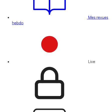
Mes revues
hebdo
Live