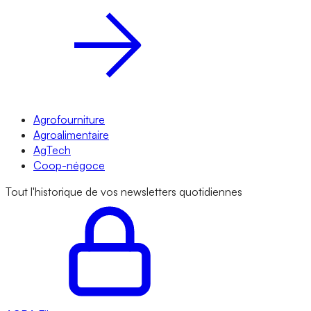
Agrofourniture
Agroalimentaire
AgTech
Coop-négoce
Tout l'historique de vos newsletters quotidiennes