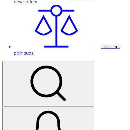
newsletters
Dossiers
politiques