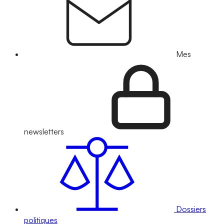
Mes
newsletters
Dossiers
politiques