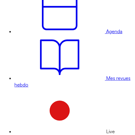
Agenda
Mes revues
hebdo
Live