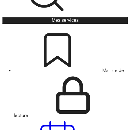
Mes services
Ma liste de
lecture