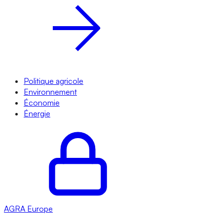
Politique agricole
Environnement
Économie
Énergie
AGRA
Europe