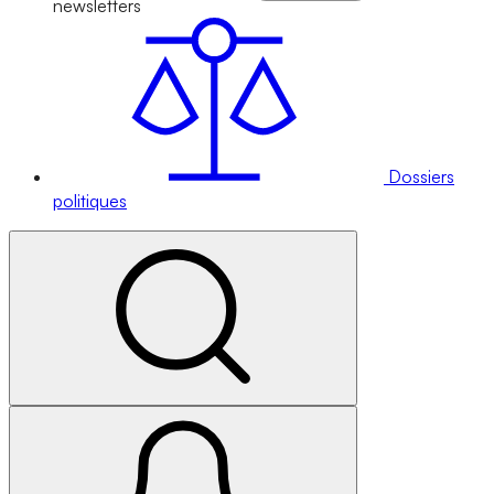
newsletters
Dossiers
politiques