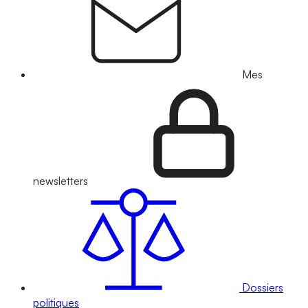
Mes
newsletters
Dossiers
politiques