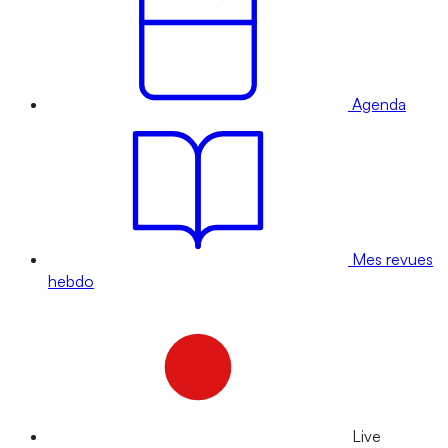
Agenda
Mes revues
hebdo
Live