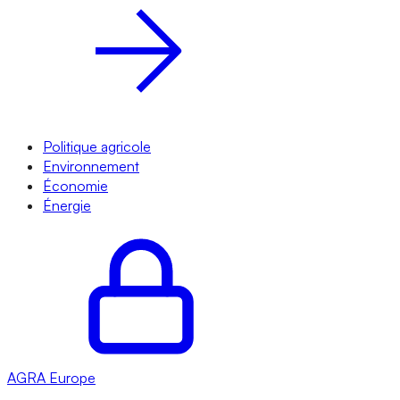
Politique agricole
Environnement
Économie
Énergie
AGRA
Europe