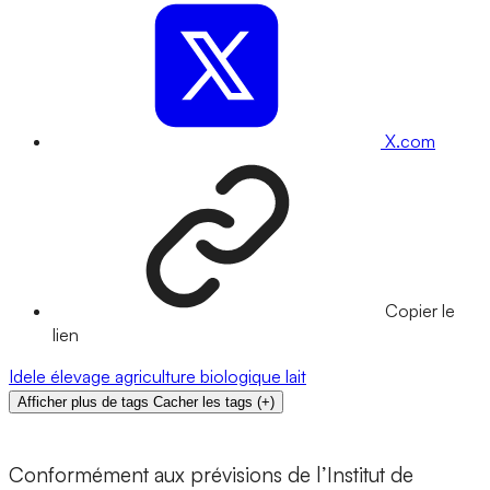
X.com
Copier le
lien
Idele
élevage
agriculture biologique
lait
Afficher plus de tags
Cacher les tags
(
+
)
Conformément aux prévisions de l’Institut de