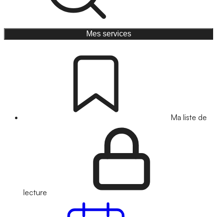
Mes services
Ma liste de
lecture