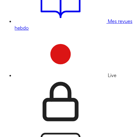
Mes revues
hebdo
Live