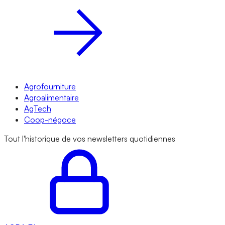
Agrofourniture
Agroalimentaire
AgTech
Coop-négoce
Tout l'historique de vos newsletters quotidiennes