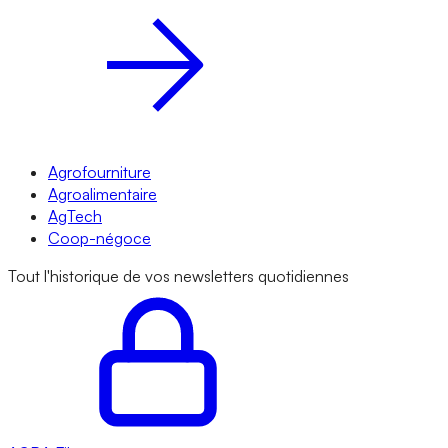
Agrofourniture
Agroalimentaire
AgTech
Coop-négoce
Tout l'historique de vos newsletters quotidiennes