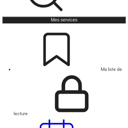
Mes services
Ma liste de
lecture