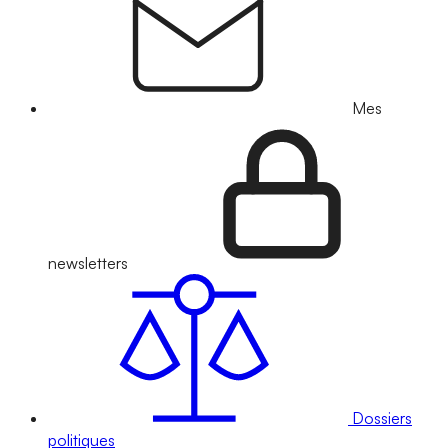
Mes
newsletters
Dossiers
politiques