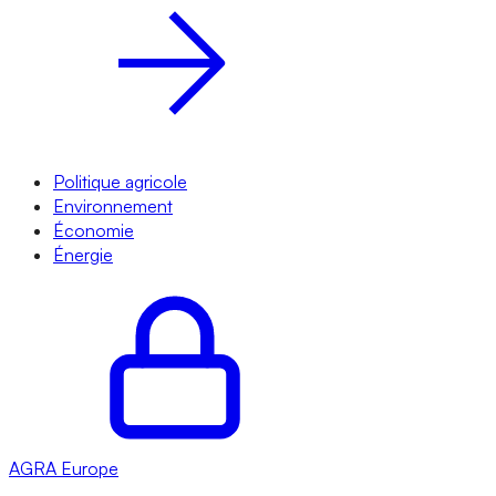
Politique agricole
Environnement
Économie
Énergie
AGRA
Europe