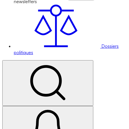
newsletters
Dossiers
politiques