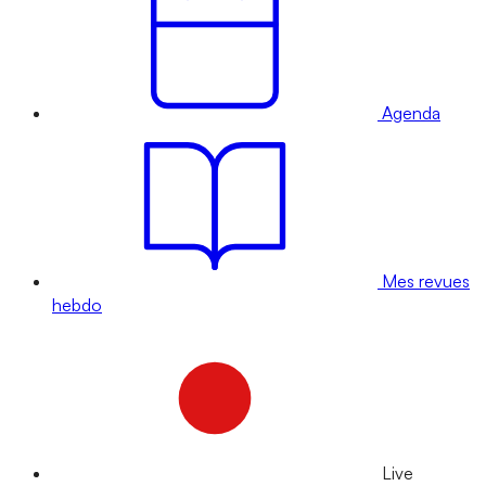
Agenda
Mes revues
hebdo
Live