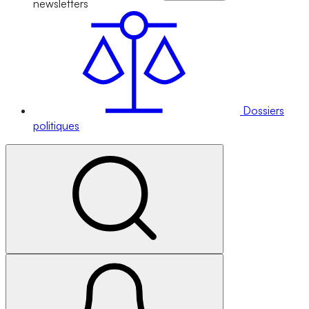
newsletters
Dossiers
politiques