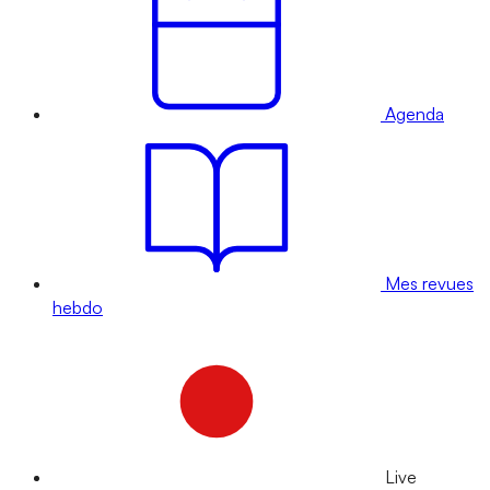
Agenda
Mes revues
hebdo
Live