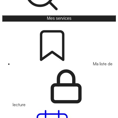
Mes services
Ma liste de
lecture