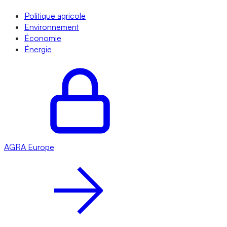
Politique agricole
Environnement
Économie
Énergie
AGRA
Europe