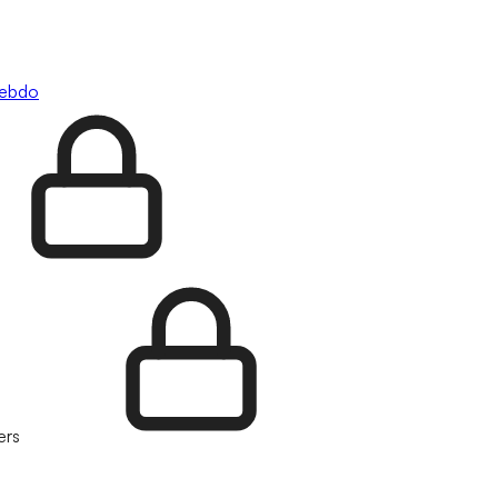
hebdo
ers