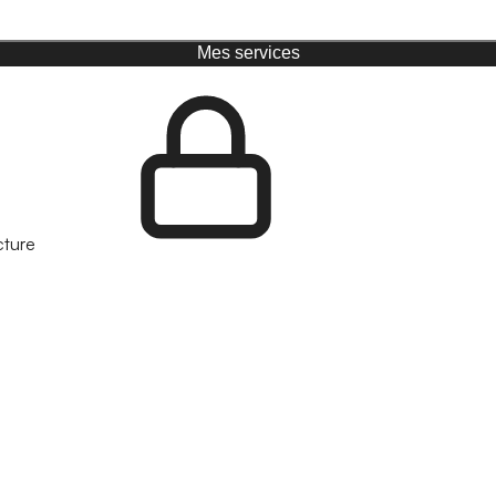
Mes services
cture