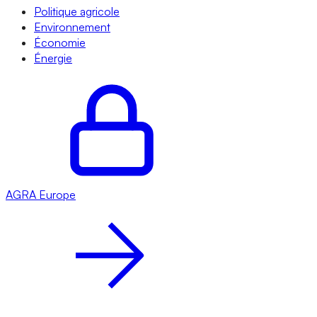
Politique agricole
Environnement
Économie
Énergie
AGRA
Europe