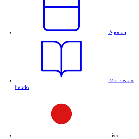
Agenda
Mes revues
hebdo
Live