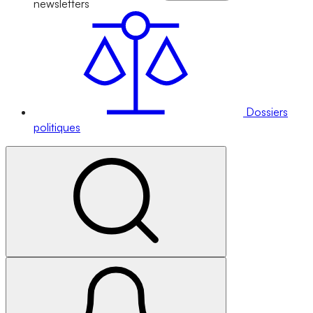
newsletters
Dossiers
politiques