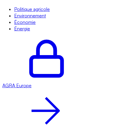
Politique agricole
Environnement
Économie
Énergie
AGRA
Europe