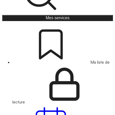
Mes services
Ma liste de
lecture