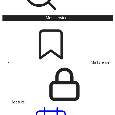
Mes services
Ma liste de
lecture