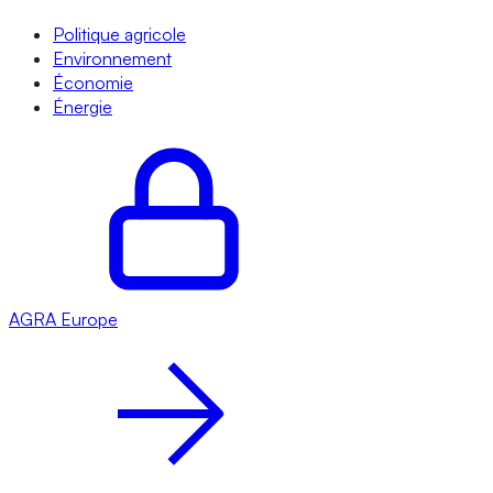
Politique agricole
Environnement
Économie
Énergie
AGRA
Europe