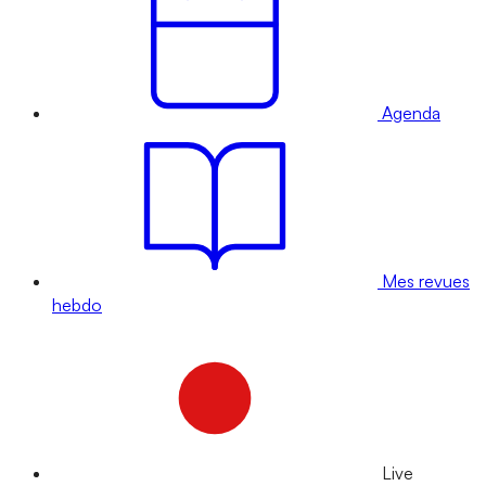
Agenda
Mes revues
hebdo
Live