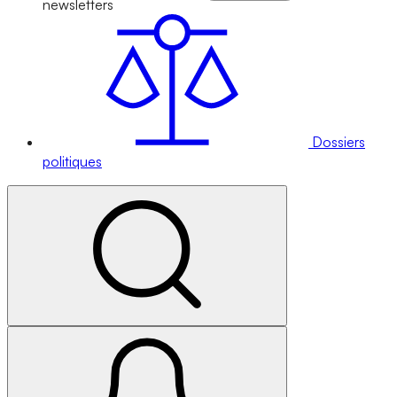
newsletters
Dossiers
politiques