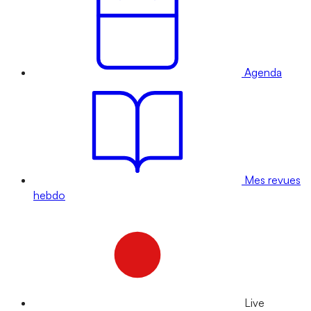
Agenda
Mes revues
hebdo
Live