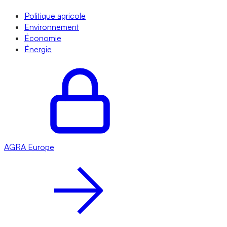
Politique agricole
Environnement
Économie
Énergie
AGRA
Europe