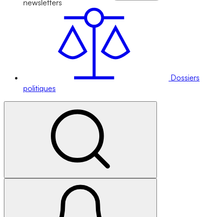
newsletters
Dossiers
politiques