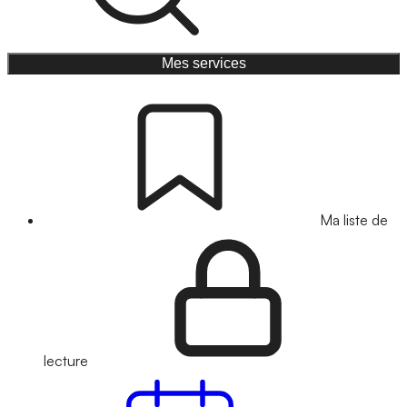
Mes services
Ma liste de
lecture