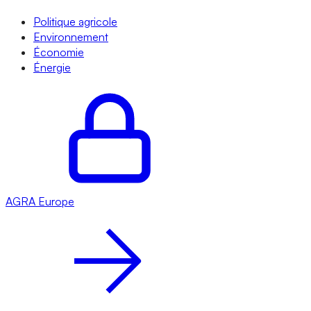
Politique agricole
Environnement
Économie
Énergie
AGRA
Europe