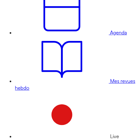
Agenda
Mes revues
hebdo
Live