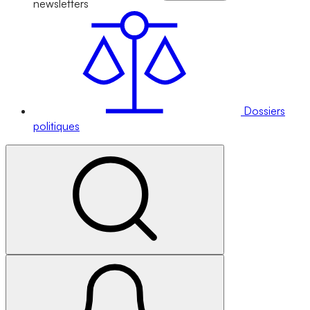
newsletters
Dossiers
politiques