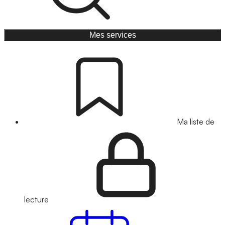
Mes services
Ma liste de
lecture