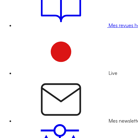
Mes revues 
Live
Mes newslett