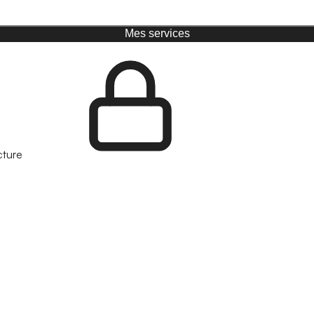
Mes services
cture