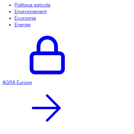
Politique agricole
Environnement
Économie
Énergie
AGRA
Europe