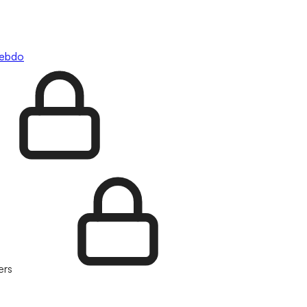
hebdo
ers