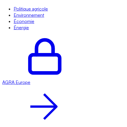
Politique agricole
Environnement
Économie
Énergie
AGRA
Europe