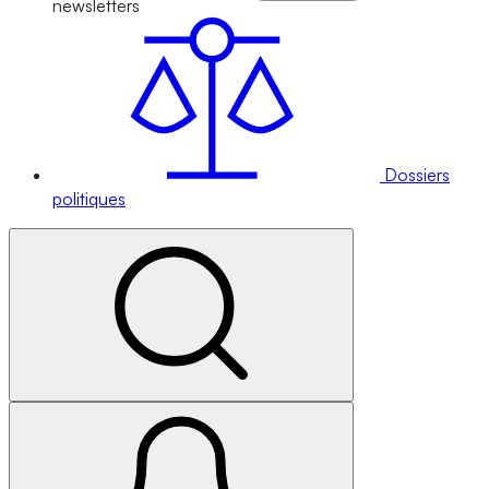
newsletters
Dossiers
politiques