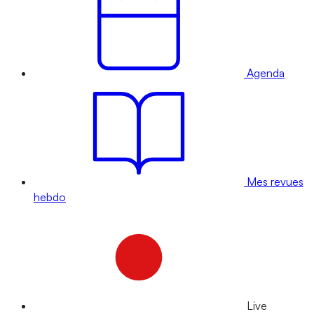
Agenda
Mes revues
hebdo
Live