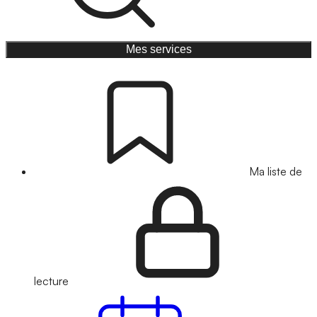
Mes services
Ma liste de
lecture