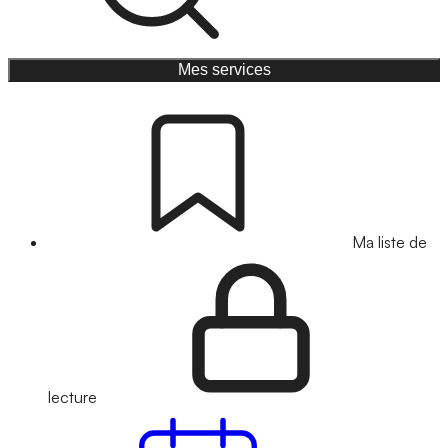
Mes services
Ma liste de
lecture