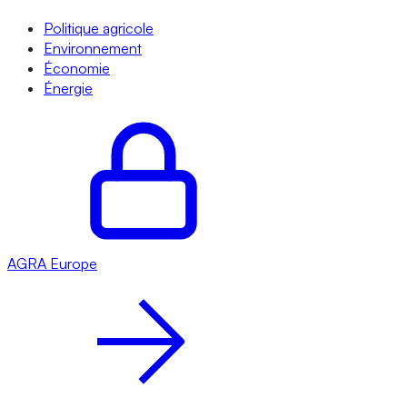
Politique agricole
Environnement
Économie
Énergie
AGRA
Europe