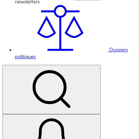
newsletters
Dossiers
politiques