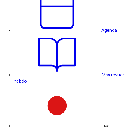
Agenda
Mes revues
hebdo
Live