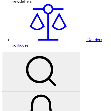
newsletters
Dossiers
politiques