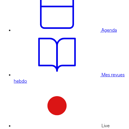
Agenda
Mes revues
hebdo
Live