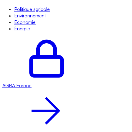
Politique agricole
Environnement
Économie
Énergie
AGRA
Europe