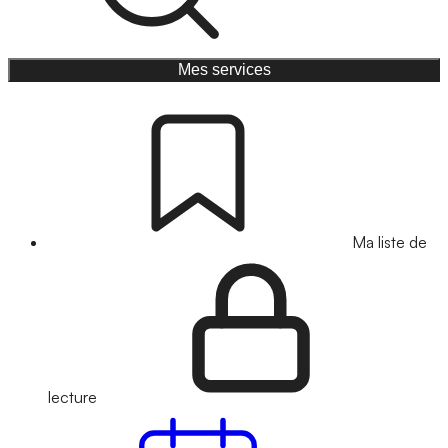
Mes services
Ma liste de
lecture