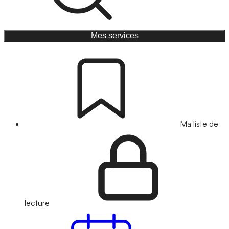
Mes services
Ma liste de
lecture