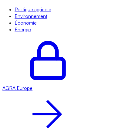
Politique agricole
Environnement
Économie
Énergie
AGRA
Europe