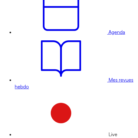
Agenda
Mes revues
hebdo
Live