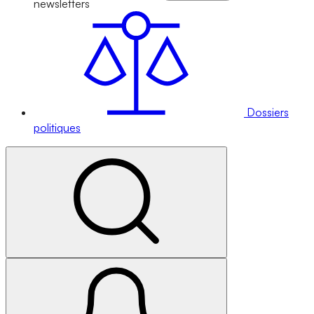
newsletters
Dossiers
politiques