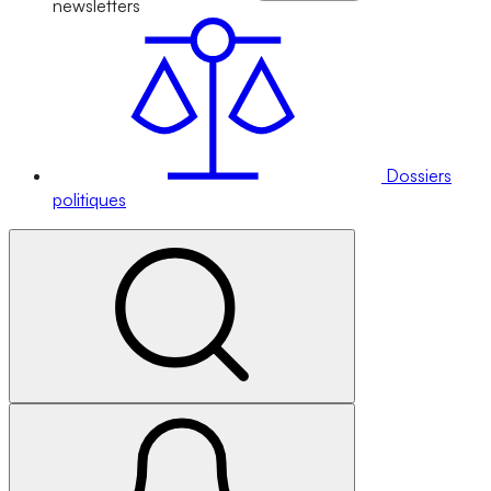
newsletters
Dossiers
politiques