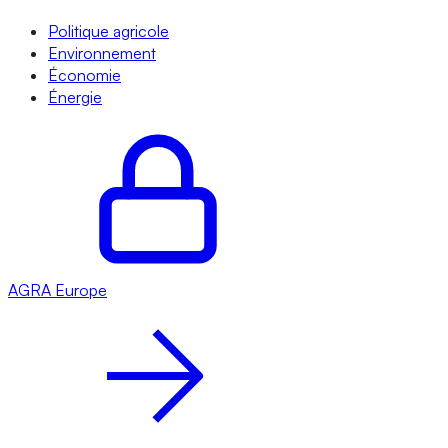
Politique agricole
Environnement
Économie
Énergie
AGRA
Europe