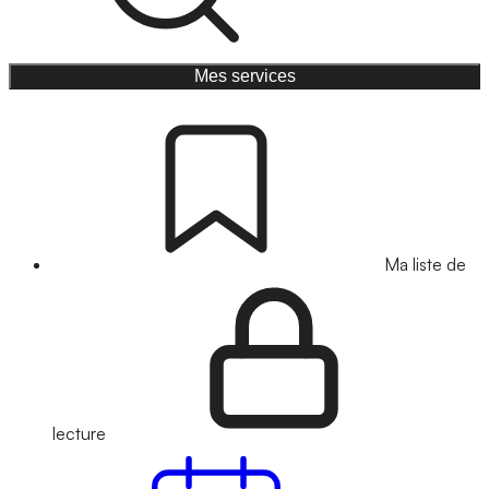
Mes services
Ma liste de
lecture