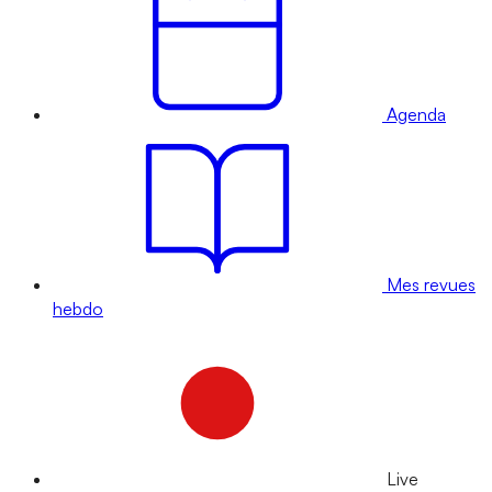
Agenda
Mes revues
hebdo
Live