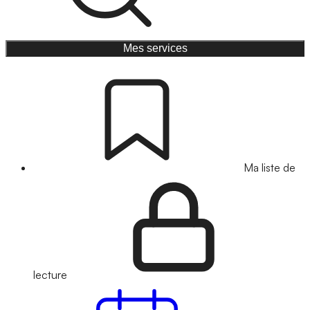
Mes services
Ma liste de
lecture