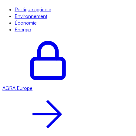
Politique agricole
Environnement
Économie
Énergie
AGRA
Europe