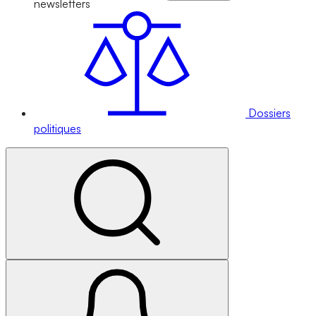
newsletters
Dossiers
politiques