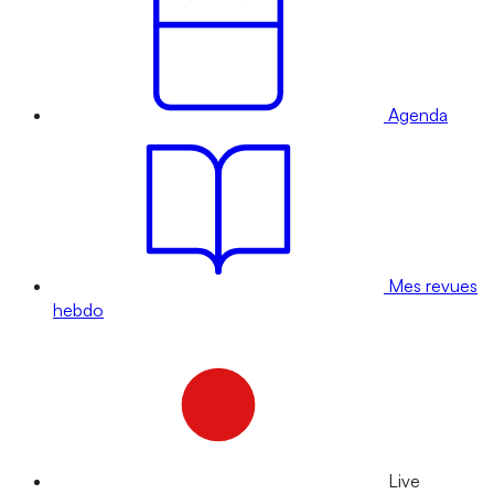
Agenda
Mes revues
hebdo
Live