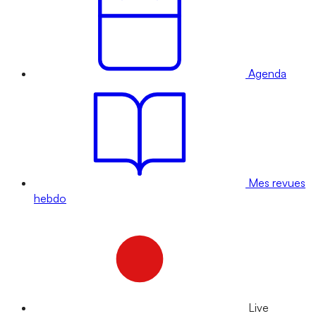
Agenda
Mes revues
hebdo
Live