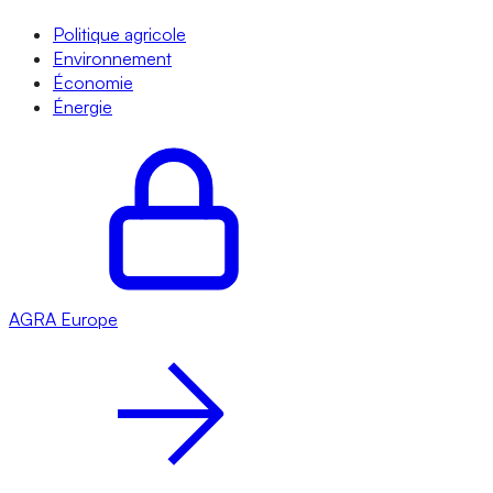
Politique agricole
Environnement
Économie
Énergie
AGRA
Europe