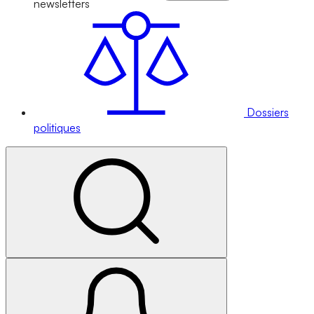
newsletters
Dossiers
politiques