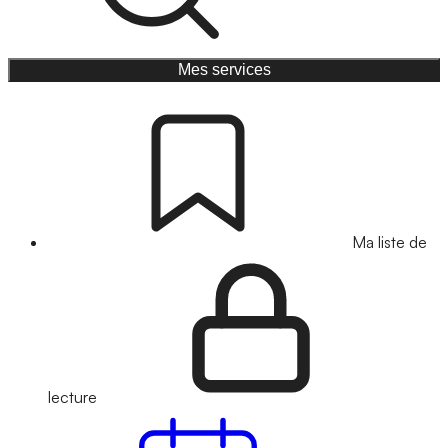
Mes services
Ma liste de
lecture