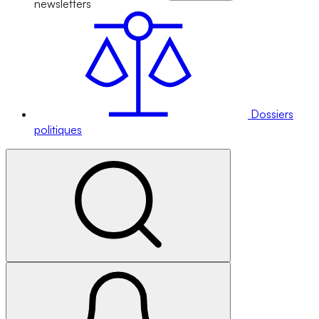
newsletters
Dossiers
politiques