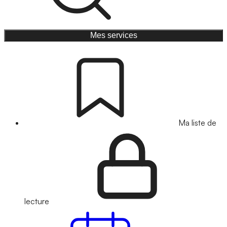
Mes services
Ma liste de
lecture