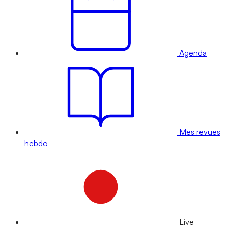
Agenda
Mes revues
hebdo
Live