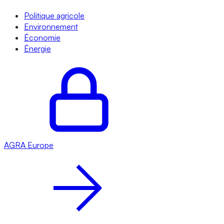
Politique agricole
Environnement
Économie
Énergie
AGRA
Europe