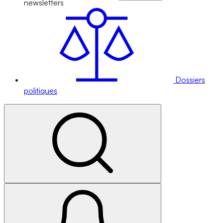
newsletters
Dossiers
politiques