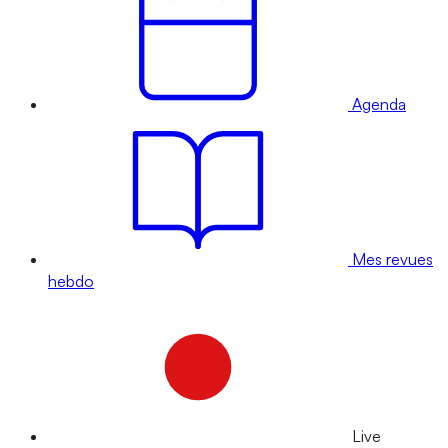
Agenda
Mes revues
hebdo
Live