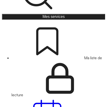
Mes services
Ma liste de
lecture