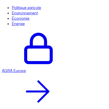
Politique agricole
Environnement
Économie
Énergie
AGRA
Europe