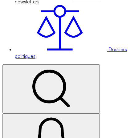
newsletters
Dossiers
politiques