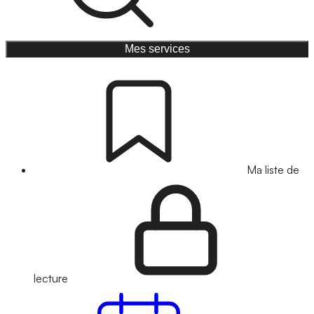
Mes services
Ma liste de
lecture