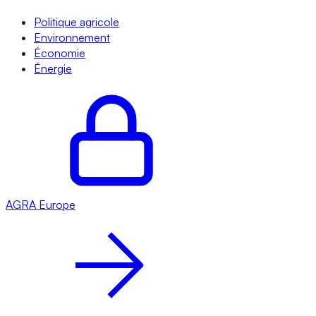
Politique agricole
Environnement
Économie
Énergie
AGRA
Europe