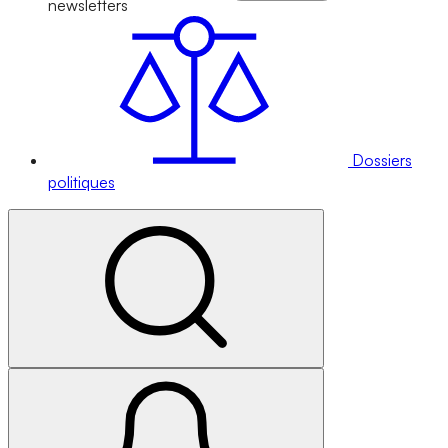
newsletters
Dossiers
politiques