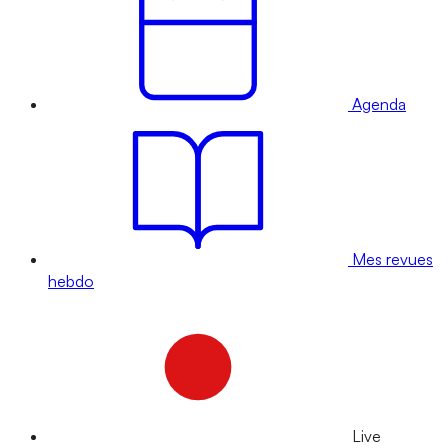
Agenda
Mes revues
hebdo
Live