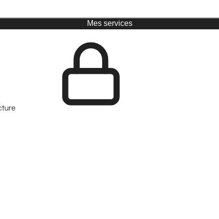
Mes services
cture