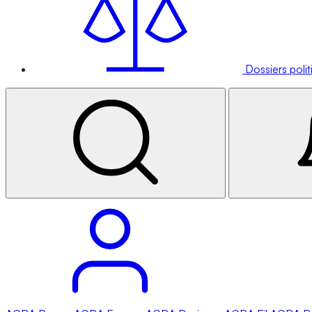
Dossiers poli