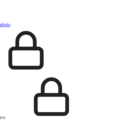
hebdo
ers