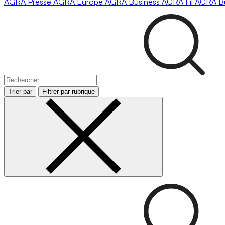
AGRA
Presse
AGRA
Europe
AGRA
Business
AGRA
Fil
AGRA
B
Trier par
Filtrer par rubrique