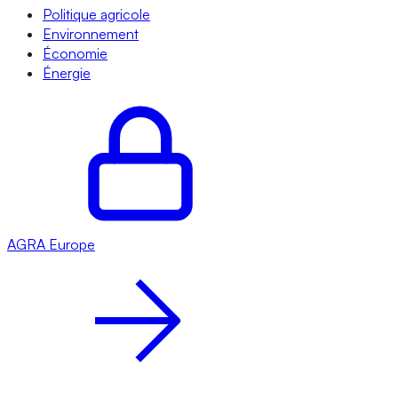
Politique agricole
Environnement
Économie
Énergie
AGRA
Europe