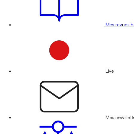
Mes revues 
Live
Mes newslett