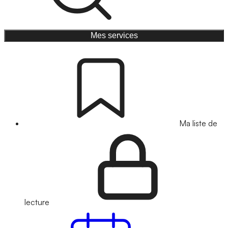
Mes services
Ma liste de
lecture