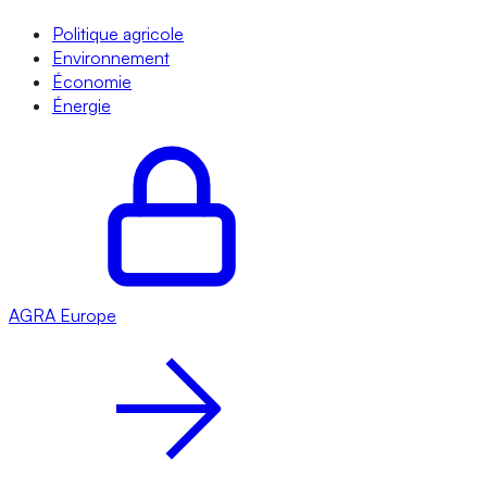
Politique agricole
Environnement
Économie
Énergie
AGRA
Europe