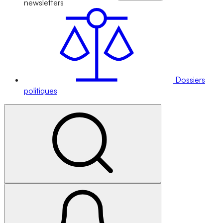
newsletters
Dossiers
politiques