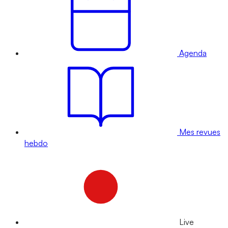
Agenda
Mes revues
hebdo
Live