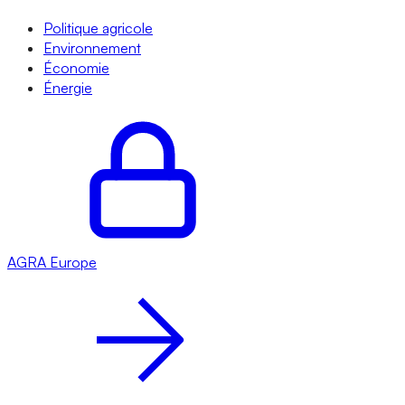
Politique agricole
Environnement
Économie
Énergie
AGRA
Europe