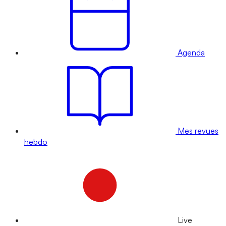
Agenda
Mes revues
hebdo
Live