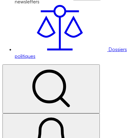
newsletters
Dossiers
politiques