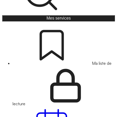
Mes services
Ma liste de
lecture