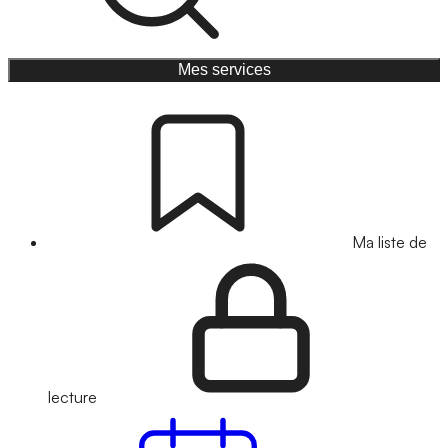
Mes services
Ma liste de
lecture