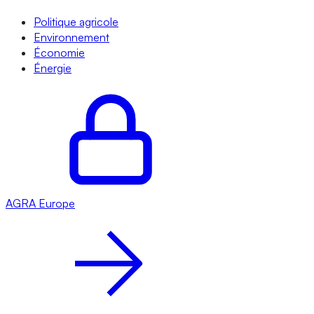
Politique agricole
Environnement
Économie
Énergie
AGRA
Europe