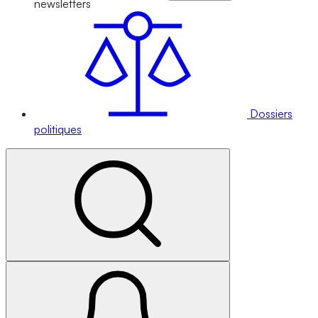
newsletters
Dossiers
politiques