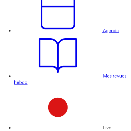
Agenda
Mes revues
hebdo
Live