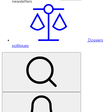
newsletters
Dossiers
politiques