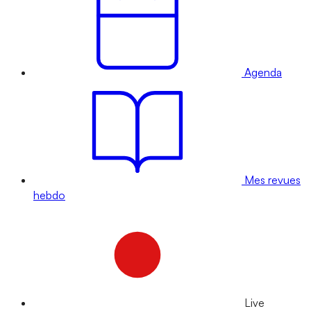
Agenda
Mes revues
hebdo
Live