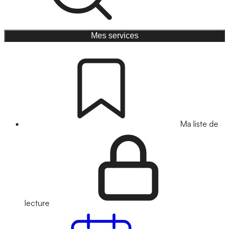
Mes services
Ma liste de
lecture