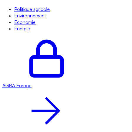
Politique agricole
Environnement
Économie
Énergie
AGRA
Europe