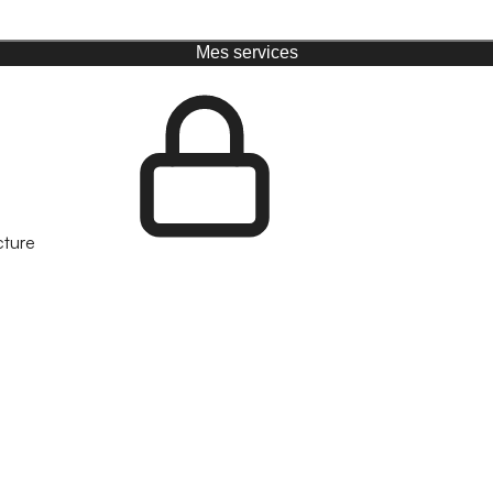
Mes services
cture