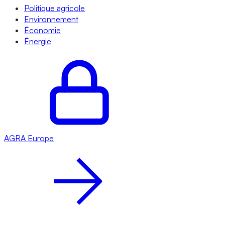
Politique agricole
Environnement
Économie
Énergie
AGRA
Europe