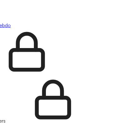
hebdo
ers