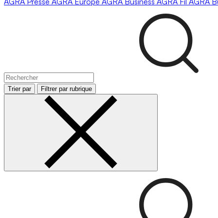
AGRA
Presse
AGRA
Europe
AGRA
Business
AGRA
Fil
AGRA
B
Trier par
Filtrer par rubrique