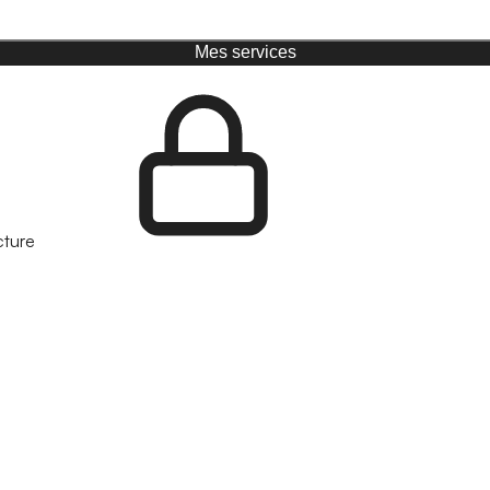
Mes services
cture