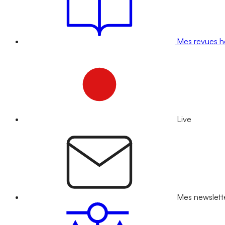
Mes revues 
Live
Mes newslett