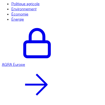
Politique agricole
Environnement
Économie
Énergie
AGRA
Europe