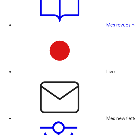
Mes revues 
Live
Mes newslett