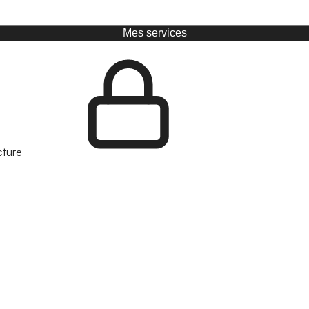
Mes services
cture