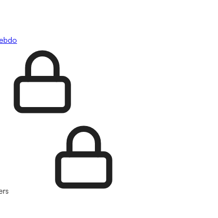
hebdo
ers