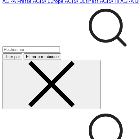
AGRA
Presse
AGRA
Europe
AGRA
Business
AGRA
Fil
AGRA
B
Trier par
Filtrer par rubrique