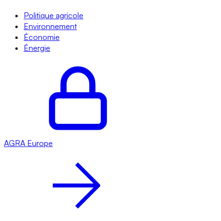
Politique agricole
Environnement
Économie
Énergie
AGRA
Europe