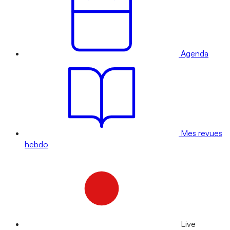
Agenda
Mes revues
hebdo
Live