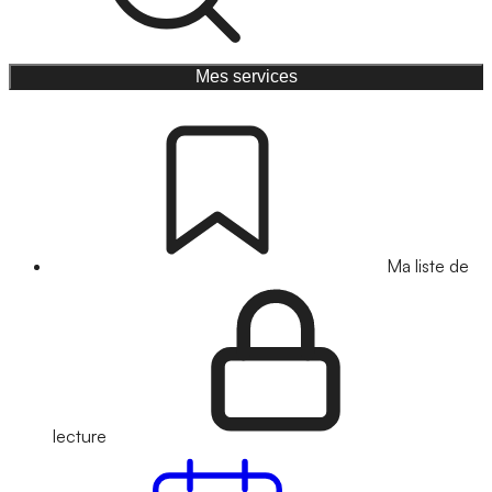
Mes services
Ma liste de
lecture