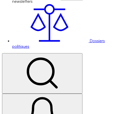
newsletters
Dossiers
politiques