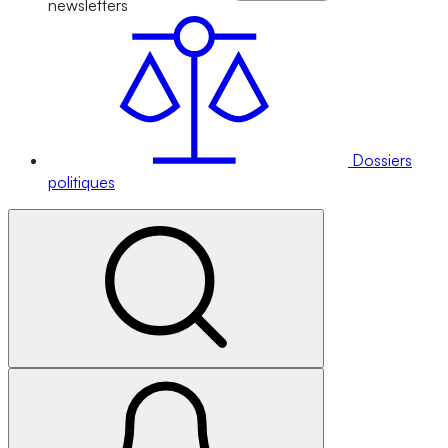
newsletters
Dossiers
politiques