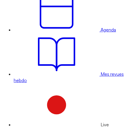
Agenda
Mes revues
hebdo
Live