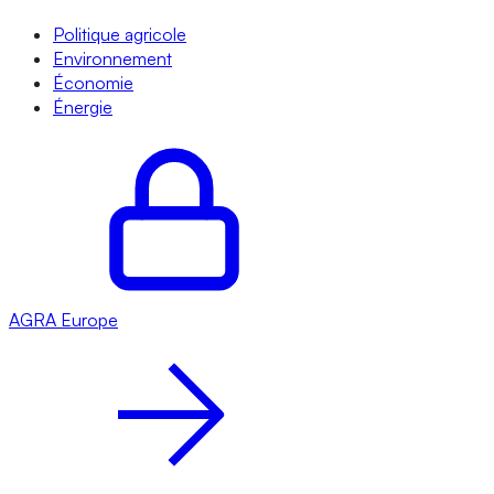
Politique agricole
Environnement
Économie
Énergie
AGRA
Europe