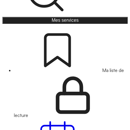
Mes services
Ma liste de
lecture