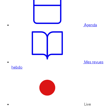
Agenda
Mes revues
hebdo
Live