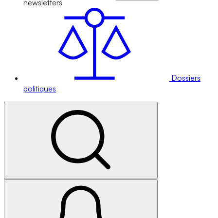
newsletters
Dossiers
politiques