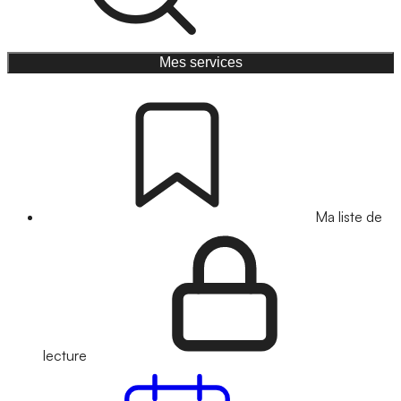
Mes services
Ma liste de
lecture