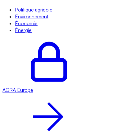
Politique agricole
Environnement
Économie
Énergie
AGRA
Europe