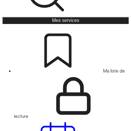
Mes services
Ma liste de
lecture