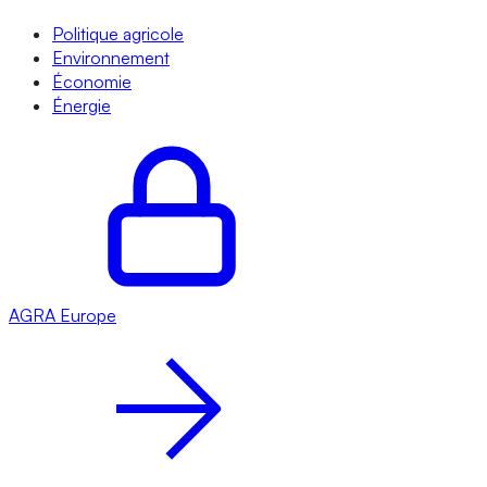
Politique agricole
Environnement
Économie
Énergie
AGRA
Europe