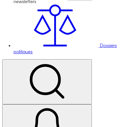
newsletters
Dossiers
politiques