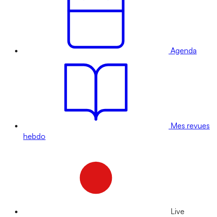
Agenda
Mes revues
hebdo
Live