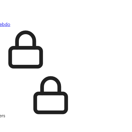
hebdo
ers