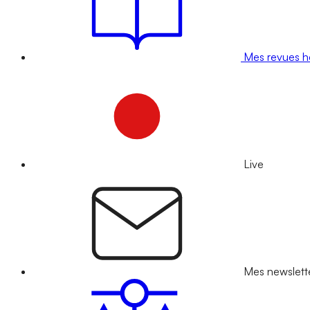
Mes revues 
Live
Mes newslett