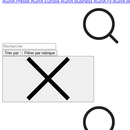
AGRA
Presse
AGRA
Europe
AGRA
Business
AGRA
Fil
AGRA
B
Trier par
Filtrer par rubrique