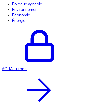
Politique agricole
Environnement
Économie
Énergie
AGRA
Europe