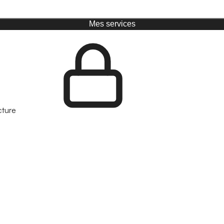
Mes services
cture