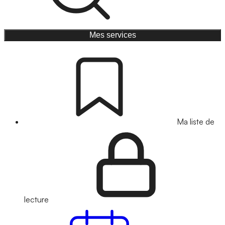
Mes services
Ma liste de
lecture