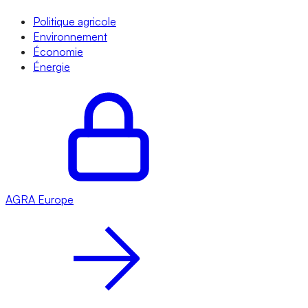
Politique agricole
Environnement
Économie
Énergie
AGRA
Europe