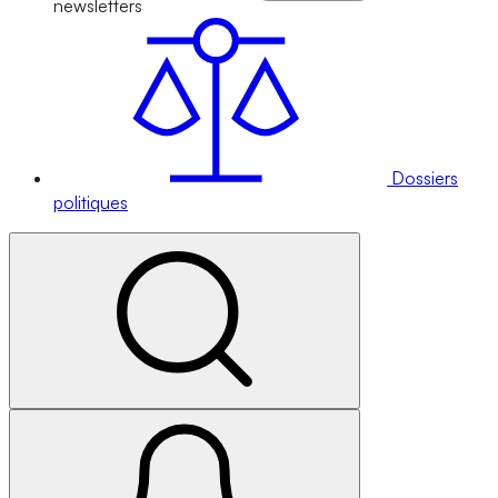
newsletters
Dossiers
politiques