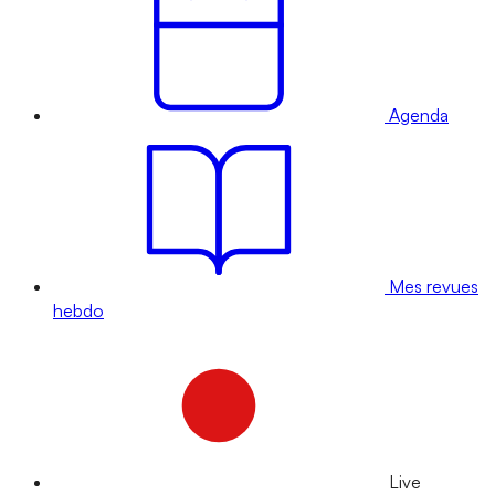
Agenda
Mes revues
hebdo
Live