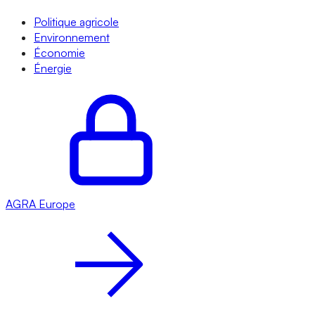
Politique agricole
Environnement
Économie
Énergie
AGRA
Europe