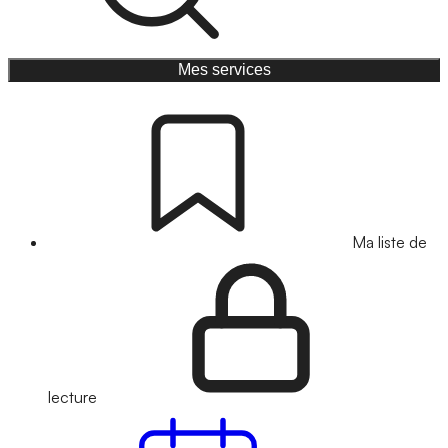
Mes services
Ma liste de
lecture