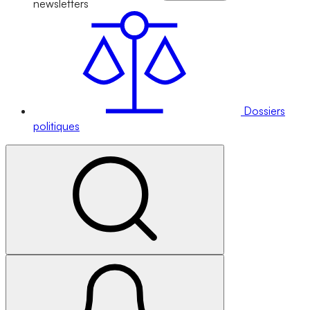
newsletters
Dossiers
politiques