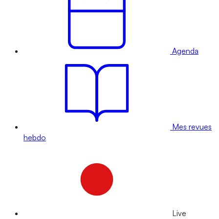
Agenda
Mes revues
hebdo
Live