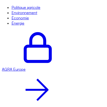
Politique agricole
Environnement
Économie
Énergie
AGRA
Europe