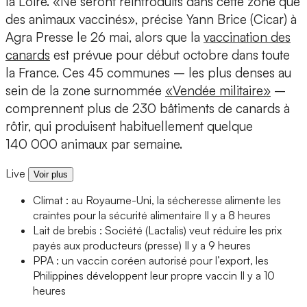
la Loire. «Ne seront réintroduits dans cette zone que
des animaux vaccinés», précise Yann Brice (Cicar) à
Agra Presse le 26 mai, alors que la
vaccination des
canards
est prévue pour début octobre dans toute
la France. Ces 45 communes – les plus denses au
sein de la zone surnommée
«Vendée militaire»
–
comprennent plus de 230 bâtiments de canards à
rôtir, qui produisent habituellement quelque
140 000 animaux par semaine.
Live
Voir plus
Climat : au Royaume-Uni, la sécheresse alimente les
craintes pour la sécurité alimentaire
Il y a 8 heures
Lait de brebis : Société (Lactalis) veut réduire les prix
payés aux producteurs (presse)
Il y a 9 heures
PPA : un vaccin coréen autorisé pour l’export, les
Philippines développent leur propre vaccin
Il y a 10
heures