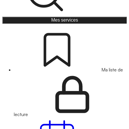
Mes services
Ma liste de
lecture