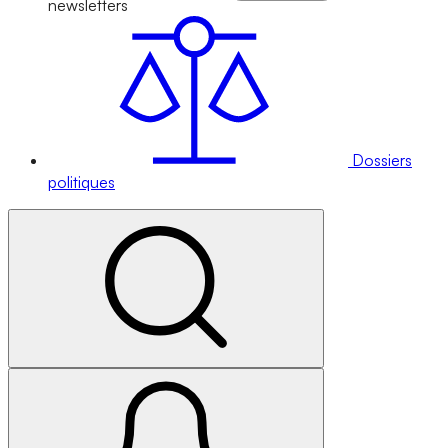
newsletters
Dossiers
politiques