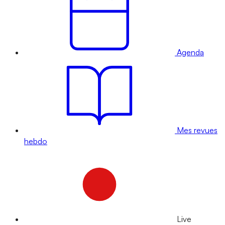
Agenda
Mes revues
hebdo
Live