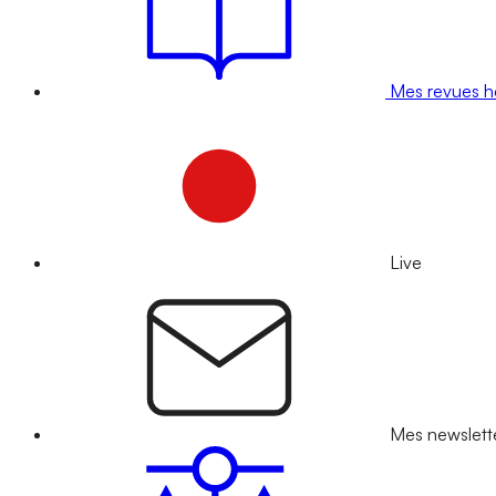
Mes revues 
Live
Mes newslett