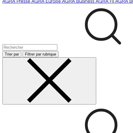
AGRA
Presse
AGRA
Europe
AGRA
Business
AGRA
Fil
AGRA
B
Trier par
Filtrer par rubrique