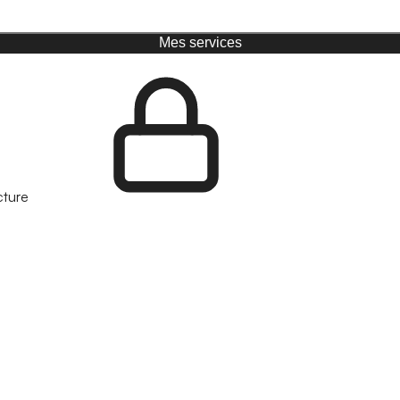
Mes services
cture