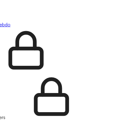
hebdo
ers