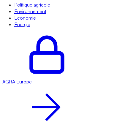
Politique agricole
Environnement
Économie
Énergie
AGRA
Europe