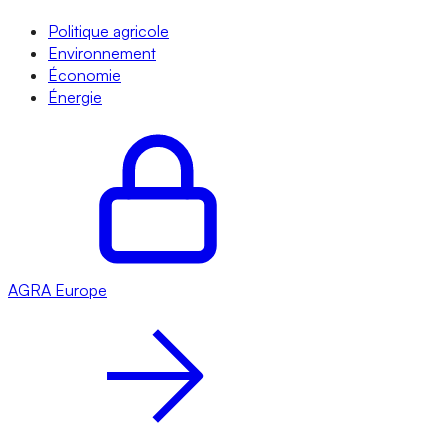
Politique agricole
Environnement
Économie
Énergie
AGRA
Europe