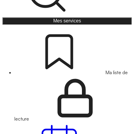
Mes services
Ma liste de
lecture