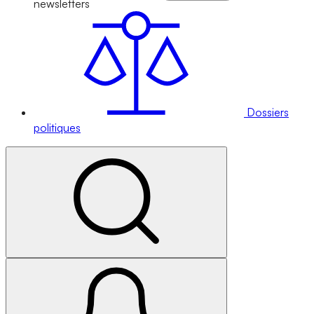
newsletters
Dossiers
politiques