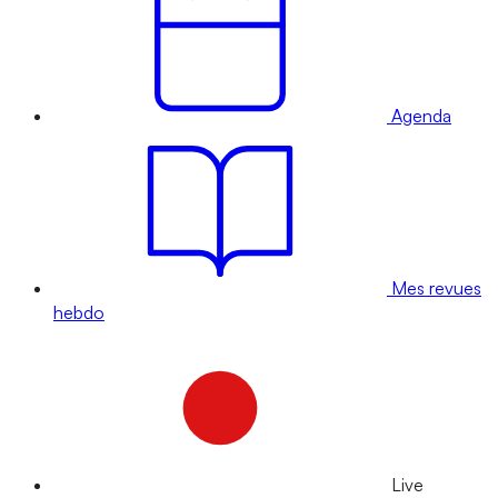
Agenda
Mes revues
hebdo
Live