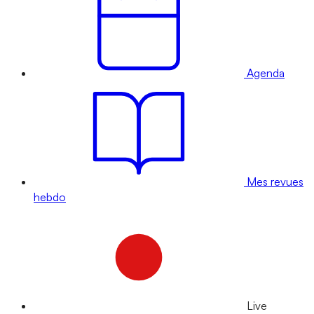
Agenda
Mes revues
hebdo
Live