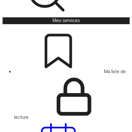
Mes services
Ma liste de
lecture