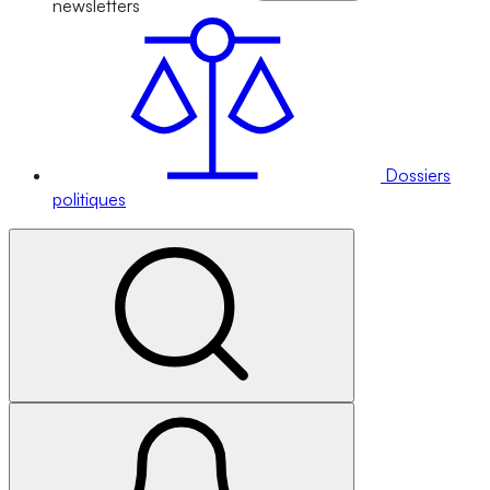
newsletters
Dossiers
politiques