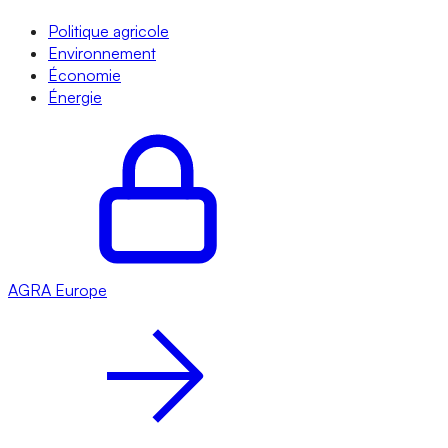
Politique agricole
Environnement
Économie
Énergie
AGRA
Europe