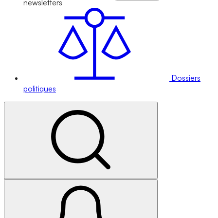
newsletters
Dossiers
politiques