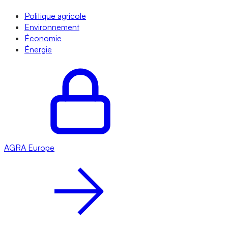
Politique agricole
Environnement
Économie
Énergie
AGRA
Europe