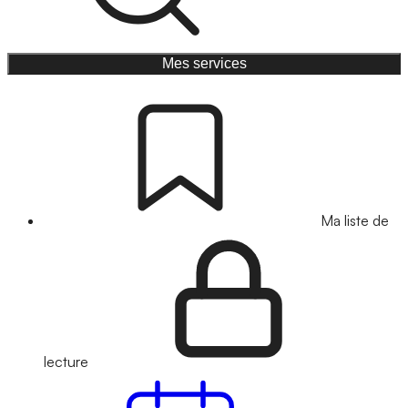
Mes services
Ma liste de
lecture