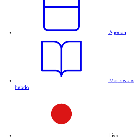
Agenda
Mes revues
hebdo
Live