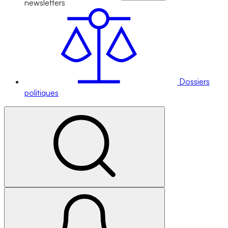
newsletters
Dossiers
politiques