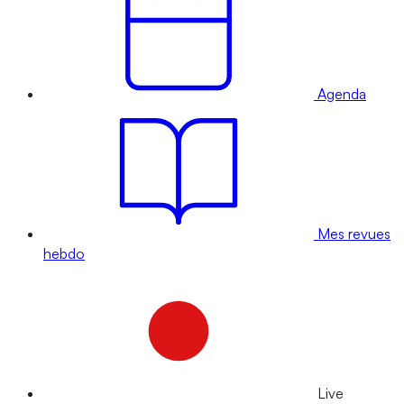
Agenda
Mes revues
hebdo
Live