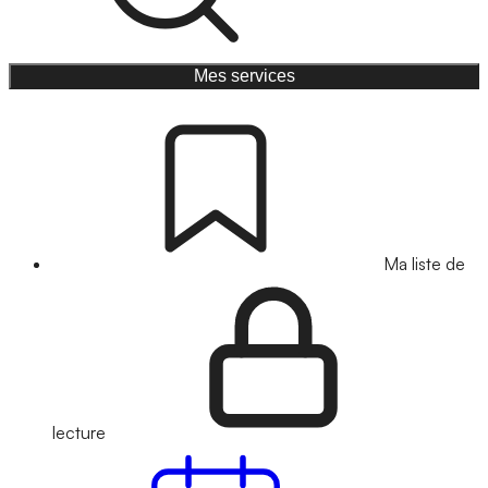
Mes services
Ma liste de
lecture