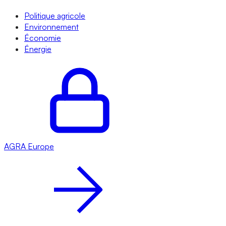
Politique agricole
Environnement
Économie
Énergie
AGRA
Europe