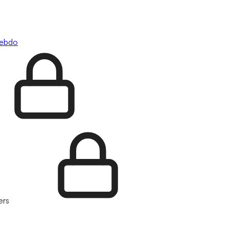
hebdo
ers