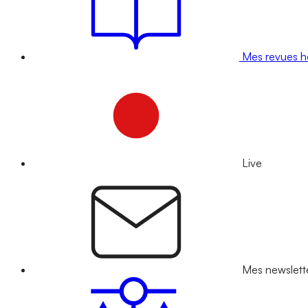
Mes revues 
Live
Mes newslett