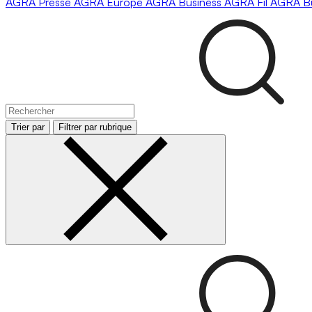
AGRA
Presse
AGRA
Europe
AGRA
Business
AGRA
Fil
AGRA
B
Trier par
Filtrer par rubrique