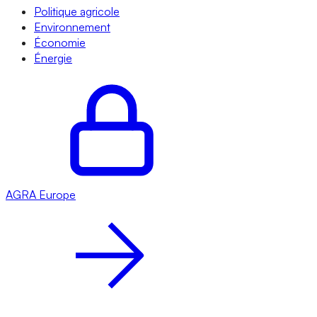
Politique agricole
Environnement
Économie
Énergie
AGRA
Europe