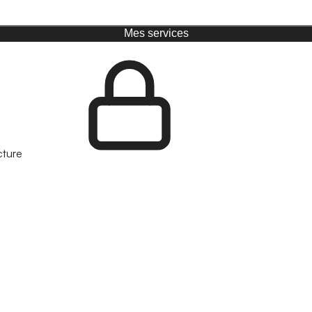
Mes services
cture