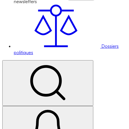
newsletters
Dossiers
politiques