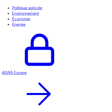
Politique agricole
Environnement
Économie
Énergie
AGRA
Europe