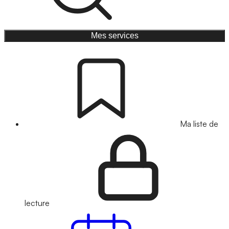
Mes services
Ma liste de
lecture