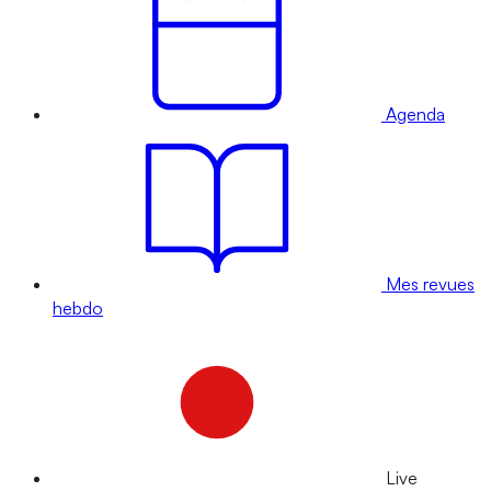
Agenda
Mes revues
hebdo
Live