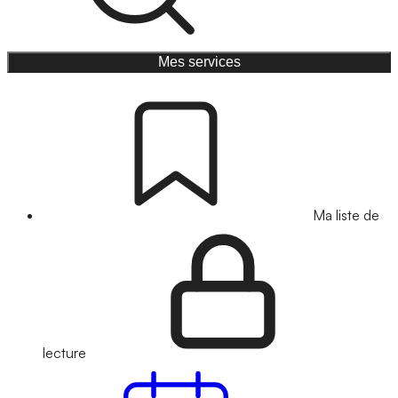
Mes services
Ma liste de
lecture