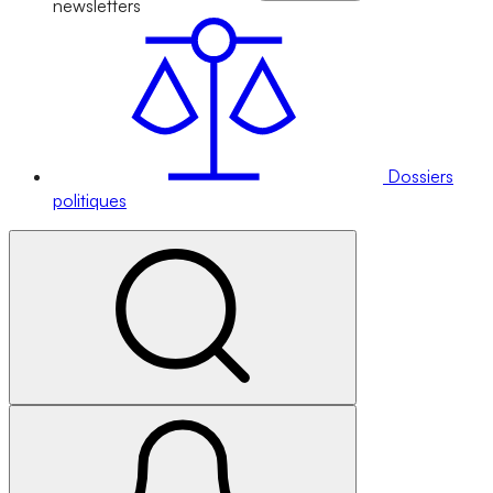
newsletters
Dossiers
politiques