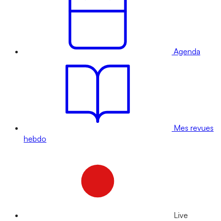
Agenda
Mes revues
hebdo
Live