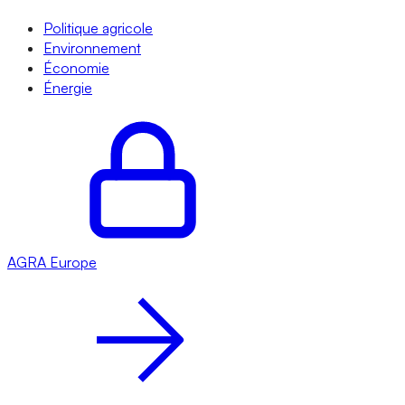
Politique agricole
Environnement
Économie
Énergie
AGRA
Europe