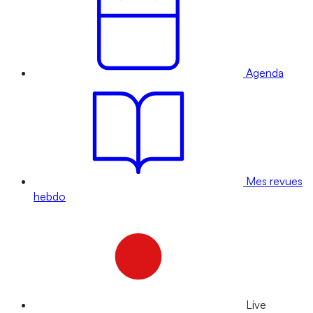
Agenda
Mes revues
hebdo
Live