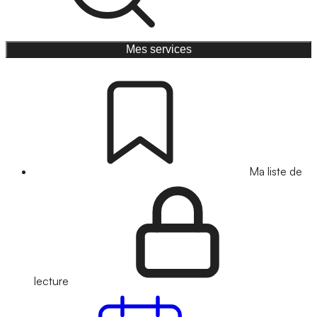
Mes services
Ma liste de
lecture