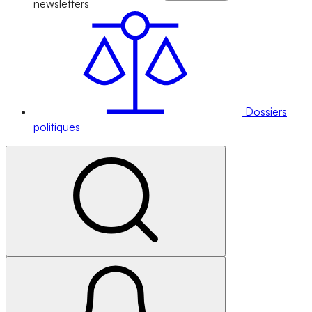
newsletters
Dossiers
politiques