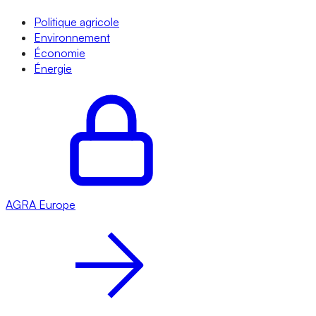
Politique agricole
Environnement
Économie
Énergie
AGRA
Europe