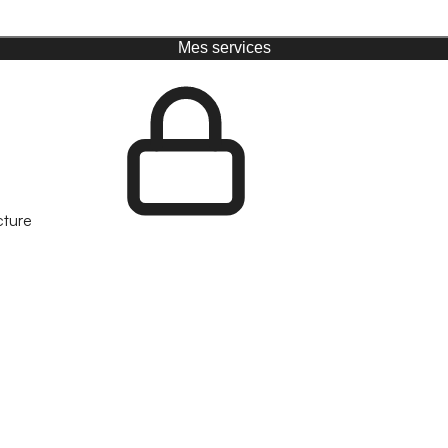
Mes services
cture