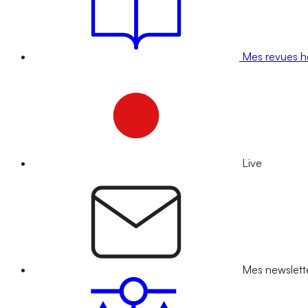
Mes revues 
Live
Mes newslett