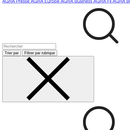
AGRA
Presse
AGRA
Europe
AGRA
Business
AGRA
Fil
AGRA
B
Trier par
Filtrer par rubrique