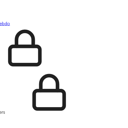
hebdo
ers