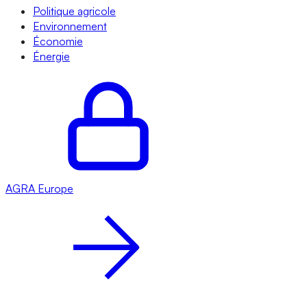
Politique agricole
Environnement
Économie
Énergie
AGRA
Europe